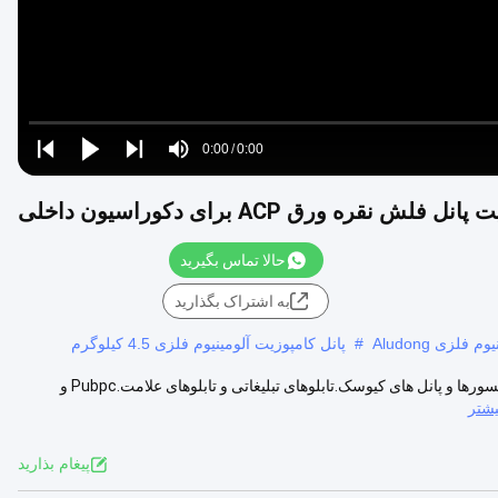
Loaded
:
0%
0:00
/
0:00
Play
Play
Play
Mute
Current
Duration
next
next
Time
حالا تماس بگیرید
به اشتراک بگذارید
فلزی Aludong
#
پانل کامپوزیت آلومینیوم فلزی 4.5 کیلوگرم
پارتیشن و پنل Ceipng.کابینت آشپزخانه، کانتر، کمد و نیمکت.راه پله ها، آسانسورها و پانل های کیوسک.تابلوهای تبلیغاتی و تابلوهای علامت.Pubpc و
یشتر
پيغام بذاريد