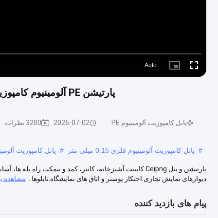
Auto
Picture-
Fullscreen
in-
Picture
پارتیشن PE آلومینیوم کامپوزیت پانل فلش نقره ورق ACP برای دکوراسیون داخلی
پانل کامپوزیت آلومینیوم PE
2026-07-02
3200 نظرات
#
پانل کامپوزیت آلومینیوم فلزی 0.15 میلی متر
#
پانل کامپوزیت آلومینیوم 
دیوارهای نمایش تجاری.احتکار پوستر و اتاق های نمایشگاه.تابلوها...
مشاهده ب
پیام های بازدید کننده