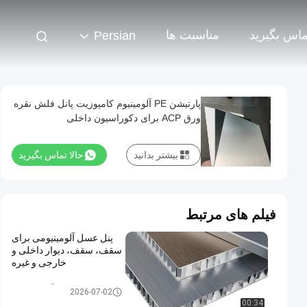
تماس بگیرید
مناسبت ها
Persian
پارتیشن PE آلومینیوم کامپوزیت پانل فلش نقره
ورق ACP برای دکوراسیون داخلی
بیشتر بدانید
حالا تماس بگیرید
فیلم های مرتبط
پنل عسل آلومینیومی برای
سقف، سقف، دیوار داخلی و
خارجی و غیره
پانل کامپوزیت آلومینیوم PE
2026-07-02
00:34