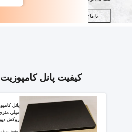
با ما تماس بگیرید
کیفیت پانل کامپوزیت آلومینیوم PE & پنل کامپوزیت
روکش دیوا
پوشش سطح: پو