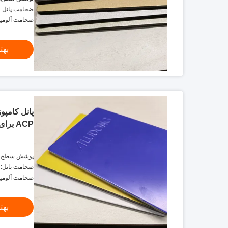
ضخامت پانل: ضخامت
ضخامت آلومینیوم: 3mm
بهت
ACP برای روکش دیوار خارجی
پوشش سطح: پو
ضخامت پانل: ضخامت
ضخامت آلومینیوم: 3mm
بهت