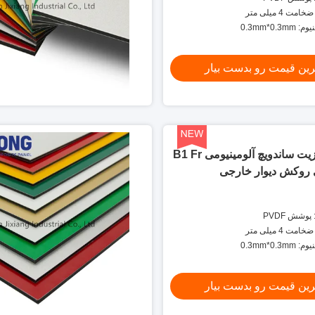
 4 میلی متر
0.3mm*0.
رین قیمت رو بدست بیار
پانل کامپوزیت ساندویچ آلومینیومی B1 Fr
شش PVDF
 4 میلی متر
0.3mm*0.
رین قیمت رو بدست بیار