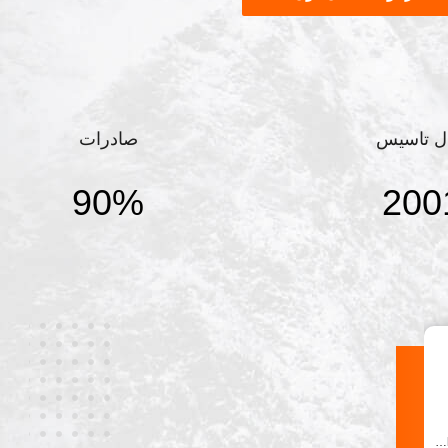
به عنوان یک واحد عضو انجمن
ت سهام دار بزرگ متخصص در
ل تاسیس
صادرات
90%
200
فکس
واتساپ
86-371-62501266
lenazheng@henanjixiang.com