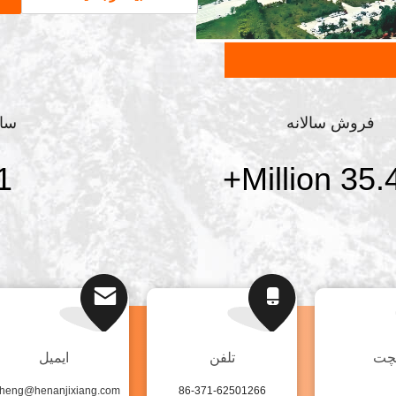
ساختمانی تزئینی چین را اداره می کنیم.
صنعت مواد ساختمانی چین، ما یک شرک
تولید پنل ...
فروش سالانه
سا
1
+
چت
تلفن
ایمیل
86-371-62501266