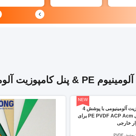
 آلومینیوم PVDF کارخانه
پانل کامپوزیت آلومینیومی با پوشش 4
میلی متری PE PVDF ACP Acm برای
ر خارجی
شش PVDF