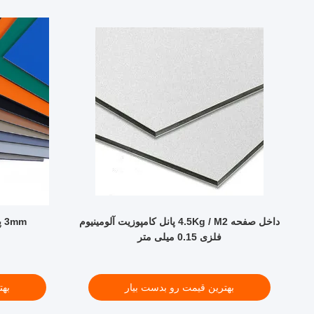
V
داخل صفحه 4.5Kg / M2 پانل کامپوزیت آلومینیوم
3mm پانل کامپوزیت آلومینیوم Acp
فلزی 0.15 میلی متر
بهترین قیمت رو بدست بیار
بهت