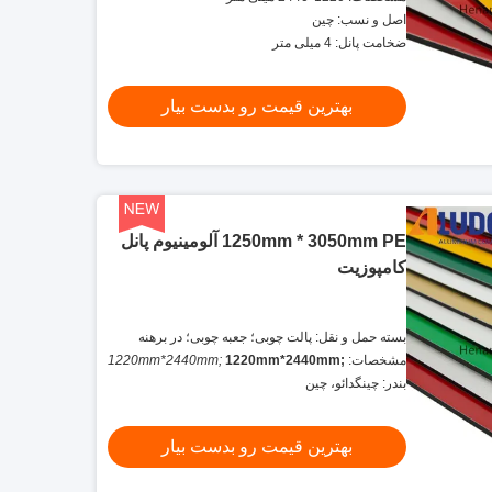
اصل و نسب: چین
ضخامت پانل: 4 میلی متر
بهترین قیمت رو بدست بیار
1250mm * 3050mm PE آلومینیوم پانل
کامپوزیت
بسته حمل و نقل: پالت چوبی؛ جعبه چوبی؛ در برهنه
مشخصات:
1220mm*2440mm;
1220mm*2440mm;
1250mm*3050mm
1250mm*3050mm
بندر: چینگدائو، چین
بهترین قیمت رو بدست بیار