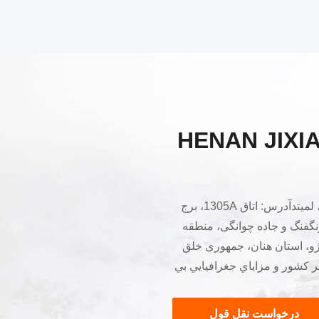
HENAN JIXI
شرکت ماشرکت صنعت هنان جیسیانگ، لمیتدآدرس: اتاق 1305A، برج
نگفنگ و جاده چوانگی، منطقه
ژو، استان هنان، جمهوری خلق
 کشور و مزاياي جغرافيايي بي
نظير برخوردار است.ما با مساحت زمین حدود 639 هکتار و مساحت
یکی از بزرگترین پایگاه های تولید مواد
درخواست نقل قول