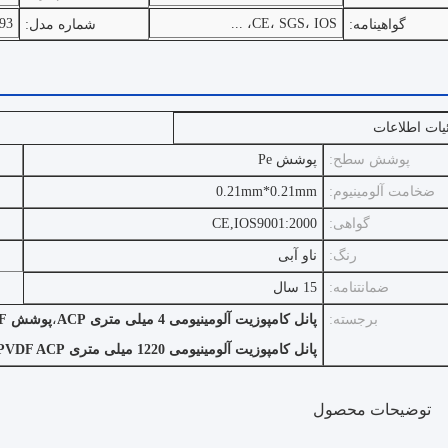
93
CE، SGS، IOS، ...
گواهینامه:
شماره مدل:
یات اطلاعات
پوشش سطح:
پوشش Pe
ضخامت آلومینیوم:
0.21mm*0.21mm
گواهی:
CE,IOS9001:2000
رنگ:
ناو آبی
ضمانتنامه:
15 سال
برجسته:
پانل کامپوزیت آلومینیومی 4 میلی متری ACP
،
پوشش PVDF پانل کامپوزیت آلومینیومی ACP
پانل کامپوزیت آلومینیومی 1220 میلی متری PVDF ACP
توضیحات محصول