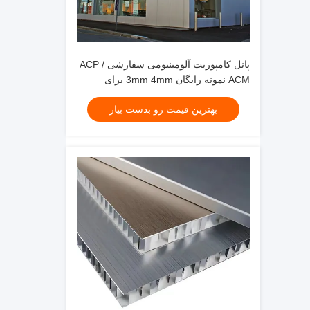
پانل کامپوزیت آلومینیومی سفارشی ACP /
ACM نمونه رایگان 3mm 4mm برای
تزئینات دیواری
بهترین قیمت رو بدست بیار