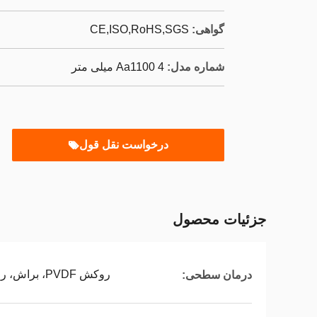
گواهی:
CE,ISO,RoHS,SGS
شماره مدل:
Aa1100 4 میلی متر
درخواست نقل قول
جزئیات محصول
روکش PVDF، براش، روکش پلی اتیلن، آنودایز شده، چاپ
درمان سطحی: