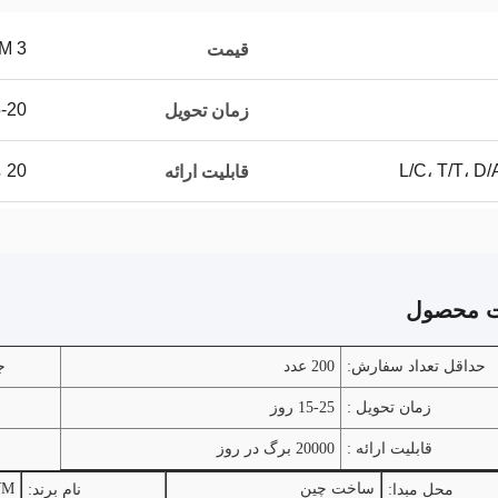
3 USD/SQM
قیمت
15-20 
زمان تحویل
L/C، T/T، D
20 میلیون در سال
قابلیت ارائه
ت محصول
حداقل تعداد سفارش:
200 عدد
ج
زمان تحویل :
15-25 روز
قابلیت ارائه :
20000 برگ در روز
ساخت چین
WM
محل مبدا:
نام برند: