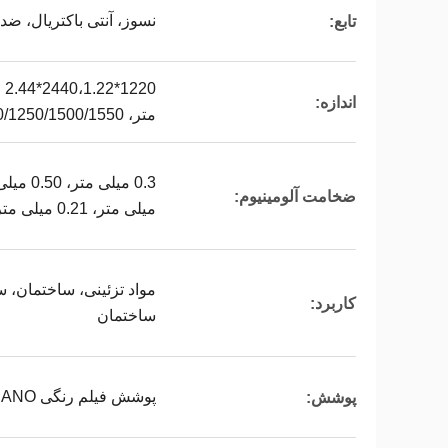
نسوز، آنتی باکتریال، ض
تابع:
اندازه:
متر، 1220/1250/1500/1550 میلی متر * طول، سفارشی
ضخامت آلومینیوم:
میلی متر، 0.21 میلی متر
مواد تزئینی، ساختمان، س
کاربرد:
ساختمان
پوشش فیلم رنگی PVDF، PE، FEVE، NANO، سنگ PET
پوشش: