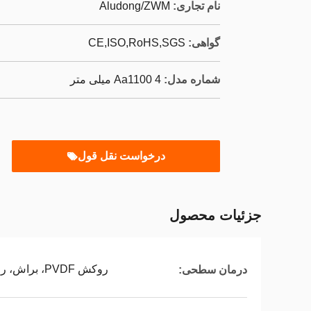
نام تجاری:
Aludong/ZWM
گواهی:
CE,ISO,RoHS,SGS
شماره مدل:
Aa1100 4 میلی متر
درخواست نقل قول
جزئیات محصول
روکش PVDF، براش، روکش پلی اتیلن، آنودایز شده، چاپ
درمان سطحی: