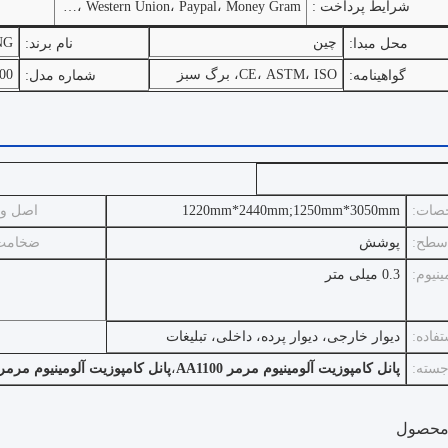
شرایط پرداخت :
L/C، T/T، D/P، Western Union، Paypal، Money Gram، نقدی
چین
NG
محل مبدا:
نام برند:
CE، ASTM، ISO، برگ سبز
00
گواهینامه:
شماره مدل:
صات:
1220mm*2440mm;1250mm*3050mm
اصل و
سطح:
پوشش
ضخامت 
نیوم:
0.3 میلی متر
تفاده:
دیوار خارجی، دیوار پرده، داخلی، تبلیغات
جسته:
پانل کامپوزیت آلومینیوم مرمر AA1100
،
پانل کامپوزیت آلومینیوم مرمر 4 میلی مت
محصول