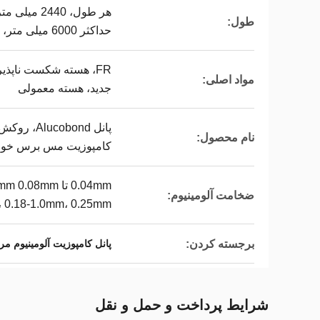
هر طول، 440
طول:
حداکثر 6000 میلی متر، حداکثر 6000 میلی متر
FR، هسته شکست ناپذیر، 
مواد اصلی:
جدید، هسته معمولی
پانل cobond
نام محصول:
کامپوزیت مس برس خورده،
0.04mm تا 8mm
ضخامت آلومینیوم:
 0.18-1.0mm، 0.25mm
برجسته کردن:
پانل کامپوزیت آلومینیوم مرمر
شرایط پرداخت و حمل و نقل