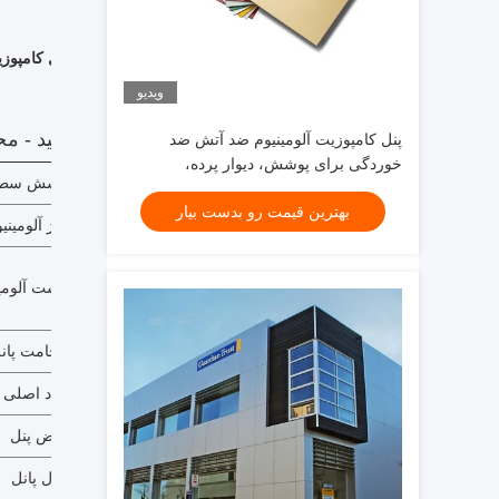
پانل کامپوزیت آ
ویدیو
تولید - م
پنل کامپوزیت آلومینیوم ضد آتش ضد
خوردگی برای پوشش، دیوار پرده،
پوشش سط
دکوراسیون داخلی
بهترین قیمت رو بدست بیار
آلیاژ آلومینی
پوست آلومی
ضخامت پان
مواد اصلی
عرض پنل
طول پانل