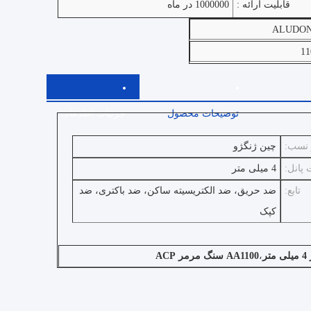
قابلیت ارائه :
1000000 در ماه
ALUDO
11
توضیحات محصول
جزئیات اطلاعات
 نسب:
چین ژنگژو
پانل:
4 میلی متر
تابع:
ضد حریق، ضد الکتریسیته ساکن، ضد باکتری، ضد
کپک
ر
،
AA1100 سنگ مرمر ACP