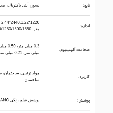
نسوز، آنتی باکتریال، ض
تابع:
اندازه:
متر، 1220/1250/1500/1550 میلی متر * طول، سفارشی
ضخامت آلومینیوم:
میلی متر، 0.21 میلی متر
مواد تزئینی، ساختمان، س
کاربرد:
ساختمان
پوشش فیلم رنگی PVDF، PE، FEVE، NANO، سنگ PET
پوشش: