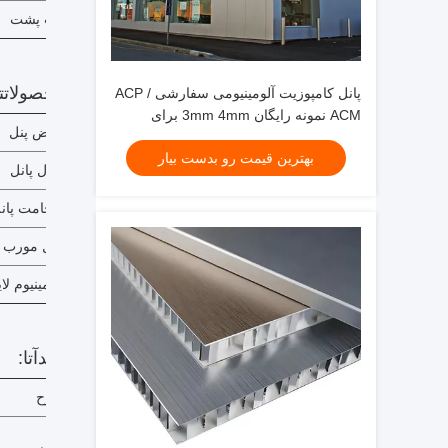
کت پشت
محصولات
ت
پانل کامپوزیت آلومینیومی سفارشی ACP /
ACM نمونه رایگان 3mm 4mm برای
عرض پنل
تزئینات دیواری
بهترین قیمت رو بدست بیار
طول پانل
ضخامت پان
پانل مورب
آلومینیوم
لا
فنی
د
آتا:
شرح