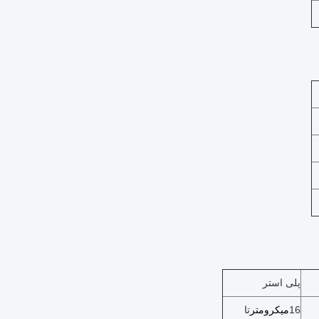
پلی استر
16
میکرومتر
تا