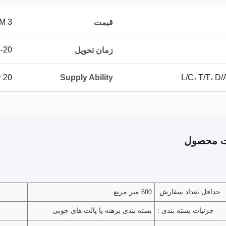
3 USD/SQM
قیمت
15-20 
زمان تحویل
20 million / year
Supply Ability
L/C، T/T، D
ت محصول
حداقل تعداد سفارش:
600 متر مربع
جزئیات بسته بندی :
بسته بندی برهنه یا پالت های چوبی