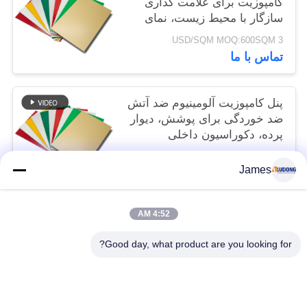
کامپوزیت برای علامت گذاری
سازگار با محیط زیست، نمای
فروشگاه، تزئینات داخلی
3 USD/SQM MOQ:600SQM
تماس با ما
پنل کامپوزیت آلومینیوم ضد آتش
ضد خوردگی برای پوشش، دیوار
پرده، دکوراسیون داخلی
3 USD/SQM MOQ:600 متر مربع
James
تماس با ما
4:52 AM
دسته بندی های محبوب
همه
Good day, what product are you looking for?
پنل کامپوزیت آلومینیوم PVDF
پانل کامپوزیت آلومینیوم PE