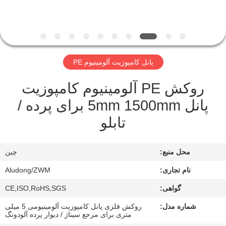
کیفیت
با
ما
پانل کامپوزیت آلومینیوم PE
تماس
روکش PE آلومینیوم کامپوزیت
بگیرید
پانل 5mm 1500mm برای پرده /
تابلو
اخبار
محل منبع:
چین
پرونده
ها
نام تجاری:
Aludong/ZWM
گواهی:
CE,ISO,RoHS,SGS
درخواست
شماره مدل:
روکش فلزی پانل کامپوزیت آلومینیومی 5 میلی
متری برای مرجع سیناژ / دیوار پرده آلودونگ
نقل قول