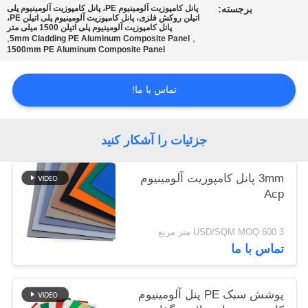
برجسته:
پانل کامپوزیت آلومینیوم PE، پانل کامپوزیت آلومینیوم پلی
اتیلن روکش فلزی، پانل کامپوزیت آلومینیوم پلی اتیلن PE،
پانل کامپوزیت آلومینیوم پلی اتیلن 1500 میلی متر
نقشه
,
,
5mm Cladding PE Aluminum Composite Panel
1500mm PE Aluminum Composite Panel
سایت
تماس با ما!
سیاست
حفظ
جزئیات را آشکار کنید
حریم
خصوصی
3mm پانل کامپوزیت آلومینیوم
Acp
3 USD/SQM MOQ:600 متر مربع
تماس با ما
پوشش سبک PE پنل آلومینیوم