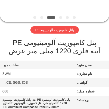
کیفیت
با
ما
پانل کامپوزیت آلومینیوم PE
تماس
پنل کامپوزیت آلومینیومی PE
بگیرید
آینه فلزی 1220 میلی متر عرض
اخبار
محل منبع:
ساخت چین
پرونده
نام تجاری:
ZWM
ها
گواهی:
CE, SGS, IOS,...
شماره مدل:
088
درخواست
برجسته:
پانل کامپوزیت آلومینیوم PE آینه، پانل کامپوزیت آلومینیوم
PE 1220 میلی متر، پانل کامپوزیت آلومینیوم PE فلزی
نقل قول
,
,
PE Aluminum Composite Panel 1220mm