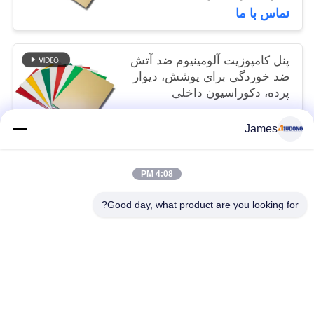
تماس با ما
پنل کامپوزیت آلومینیوم ضد آتش
ضد خوردگی برای پوشش، دیوار
پرده، دکوراسیون داخلی
3 USD/SQM MOQ:600 متر مربع
James
تماس با ما
4:08 PM
دسته بندی های محبوب
همه
Good day, what product are you looking for?
پنل کامپوزیت آلومینیوم PVDF
پانل کامپوزیت آلومینیوم PE
پانل کامپوزیت آلومینیوم مرمر
پانل آلومینیوم چوبی کامپوزیت