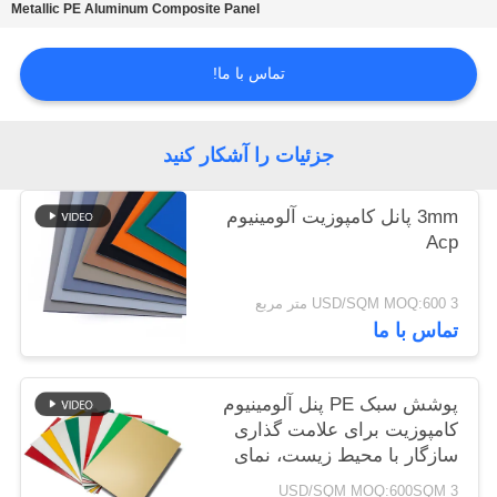
Metallic PE Aluminum Composite Panel
نقشه
تماس با ما!
سایت
جزئیات را آشکار کنید
سیاست
حفظ
3mm پانل کامپوزیت آلومینیوم
حریم
Acp
خصوصی
3 USD/SQM MOQ:600 متر مربع
تماس با ما
پوشش سبک PE پنل آلومینیوم
کامپوزیت برای علامت گذاری
سازگار با محیط زیست، نمای
فروشگاه، تزئینات داخلی
3 USD/SQM MOQ:600SQM